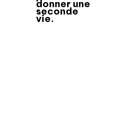
donner une
seconde
vie.
👕 Mode Éthique
6 erreurs fatales que tout le
monde fait en pensant
acheter de la mode éthique.
👕 Mode Éthique