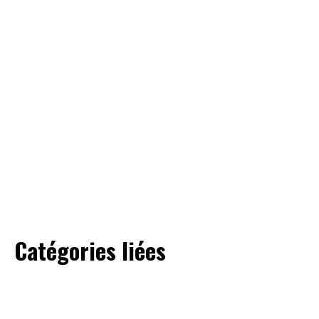
On a trouvé la basket la plus
éthique au monde (elle est
même compostable).
👕 Mode Éthique
Top 5 des matières textiles
que vous pensez écolos mais
qui ne le sont pas.
Catégories liées
♻️ Zéro Déchet & Sobriété
⚡ Énergie renouve